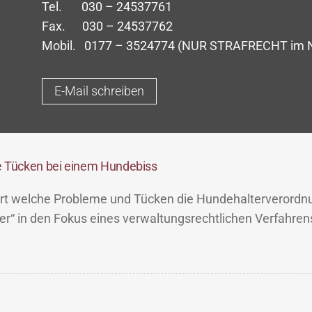
Tel.
030 – 24537761
Fax.
030 – 24537762
Mobil.
0177 – 3524774
(NUR STRAFRECHT im No
E-Mail schreiben
e Tücken bei einem Hundebiss
ert welche Probleme und Tücken die Hundehalterverordn
r“ in den Fokus eines verwaltungsrechtlichen Verfahre